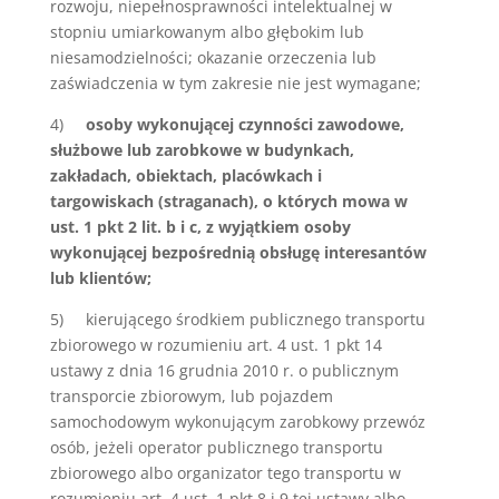
rozwoju, niepełnosprawności intelektualnej w
stopniu umiarkowanym albo głębokim lub
niesamodzielności; okazanie orzeczenia lub
zaświadczenia w tym zakresie nie jest wymagane;
4)
osoby wykonującej czynności zawodowe,
służbowe lub zarobkowe w budynkach,
zakładach, obiektach, placówkach i
targowiskach (straganach), o których mowa w
ust. 1 pkt 2 lit. b i c, z wyjątkiem osoby
wykonującej bezpośrednią obsługę interesantów
lub klientów;
5) kierującego środkiem publicznego transportu
zbiorowego w rozumieniu art. 4 ust. 1 pkt 14
ustawy z dnia 16 grudnia 2010 r. o publicznym
transporcie zbiorowym, lub pojazdem
samochodowym wykonującym zarobkowy przewóz
osób, jeżeli operator publicznego transportu
zbiorowego albo organizator tego transportu w
rozumieniu art. 4 ust. 1 pkt 8 i 9 tej ustawy albo