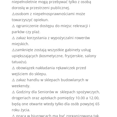
niepełnoletnie mogą przebywać tylko z osobą
dorosłą w przestrzeni publicznej.
⚠️osobom z niepełnosprawnościami może
towarzyszyć opiekun.
⚠️ ograniczenie dostępu do miejsc rekreacji i
parków czy plaż.
⚠️ zakaz korzystania z wypożyczalni rowerów
miejskich.
⚠️zamknięte zostają wszystkie gabinety usług
upiększających (kosmetyczne, fryzjerskie, salony
tatuażu).
⚠️ obowiązek nakładania rękawiczek przed
wejściem do sklepu.
⚠️ zakaz handlu w sklepach budowlanych w
weekendy.
⚠️ Godziny dla Seniorów w sklepach spożywczych,
drogeriach oraz aptekach pomiędzy 10.00 a 12.00,
będą one otwarte wtedy tylko dla osób powyżej 65
roku życia.
⚠️ praca w biurowcach ma być zorganizowana tak,