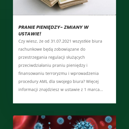
PRANIE PIENIĘDZY- ZMIANY W
USTAWIE!
Czy wiesz, że od 31.07.2021 wszystkie biura
rachunkowe będą zobowiązane do
przestrzegania regulacji służących
przeciwdziałaniu praniu pieniędzy i
finansowaniu terroryzmu i wprowadzenia
procedury AML dla swojego biura? Więcej
informacji znajdziesz w ustawie z 1 marca...