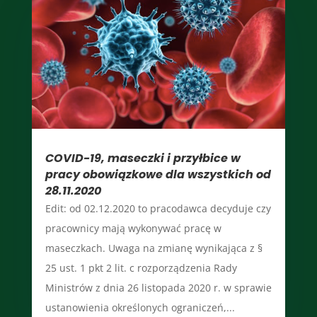
COVID-19, maseczki i przyłbice w
pracy obowiązkowe dla wszystkich od
28.11.2020
Edit: od 02.12.2020 to pracodawca decyduje czy
pracownicy mają wykonywać pracę w
maseczkach. Uwaga na zmianę wynikająca z §
25 ust. 1 pkt 2 lit. c rozporządzenia Rady
Ministrów z dnia 26 listopada 2020 r. w sprawie
ustanowienia określonych ograniczeń,...