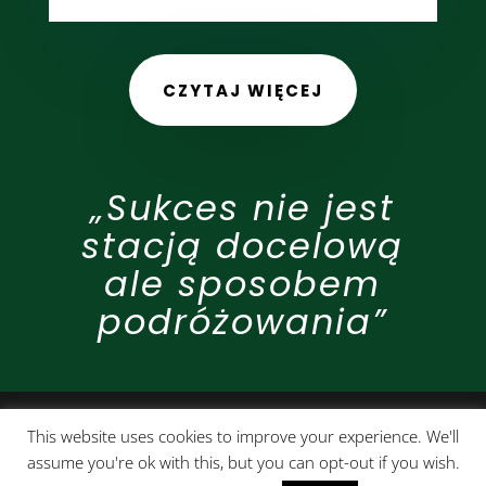
CZYTAJ WIĘCEJ
„Sukces nie jest
stacją docelową
ale sposobem
podróżowania”
This website uses cookies to improve your experience. We'll
Polityka prywatności
ENGLISH
Kontakt
assume you're ok with this, but you can opt-out if you wish.